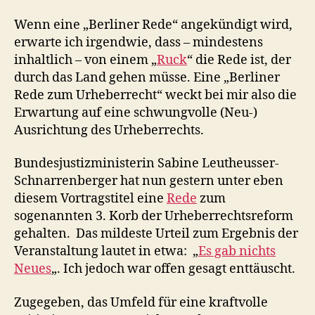
Netz
ist
Wenn eine „Berliner Rede“ angekündigt wird,
nich
erwarte ich irgendwie, dass – mindestens
gen
inhaltlich – von einem „
Ruck
“ die Rede ist, der
durch das Land gehen müsse. Eine „Berliner
Rede zum Urheberrecht“ weckt bei mir also die
Erwartung auf eine schwungvolle (Neu-)
Ausrichtung des Urheberrechts.
Bundesjustizministerin Sabine Leutheusser-
Schnarrenberger hat nun gestern unter eben
diesem Vortragstitel eine
Rede
zum
sogenannten 3. Korb der Urheberrechtsreform
gehalten. Das mildeste Urteil zum Ergebnis der
Veranstaltung lautet in etwa: „
Es gab nichts
Neues
„. Ich jedoch war offen gesagt enttäuscht.
Zugegeben, das Umfeld für eine kraftvolle