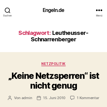
Engeln.de
Suchen
Menü
Schlagwort:
Leutheusser-
Schnarrenberger
Kategorien
NETZPOLITIK
„Keine Netzsperren“ ist
nicht genug
zu
Von
admin
15. Juni 2010
1 Kommentar
Beitragsautor
Veröffentlichungsdatum
„Kei