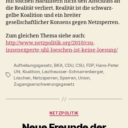
mit solchen Hardlinern nicht den Anschluss an
die Realität verliert. Realität ist die schwarz-
gelbe Koalition und ein breiter
gesellschaftlicher Konsens gegen Netzsperren.
Zum gleichen Thema siehe auch:
http://www.netzpolitik.org/2010/csu-
innenexperte-uhl-loeschen-ist-keine-loesung/
Aufhebungsgesetz
,
BKA
,
CDU
,
CSU
,
FDP
,
Hans-Peter
Uhl
,
Koalition
,
Leutheusser-Schnarrenberger
,
Schlagwörter
Löschen
,
Netzsperren
,
Sperren
,
Union
,
Zugangserschwerungsgesetz
Kategorien
NETZPOLITIK
Neue Freunde der