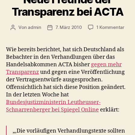
Transparenz bei ACTA
zu
Von
admin
7. März 2010
1 Kommentar
Beitragsautor
Veröffentlichungsdatum
Neu
Freu
der
Wie bereits berichtet, hat sich Deutschland als
Tran
Bebachter in den Verhandlungen über das
bei
Handelsabkommen ACTA bisher
gegen mehr
ACT
Transparenz
und gegen eine Veröffentlichung
der Vertragsentwürfe ausgesprochen.
Offensichtlich hat sich diese Position geändert.
In der letzten Woche hat
Bundesjustizministerin Leutheusser-
Schnarrenberger bei Spiegel Online
erklärt:
„‚Die vorläufigen Verhandlungstexte sollten