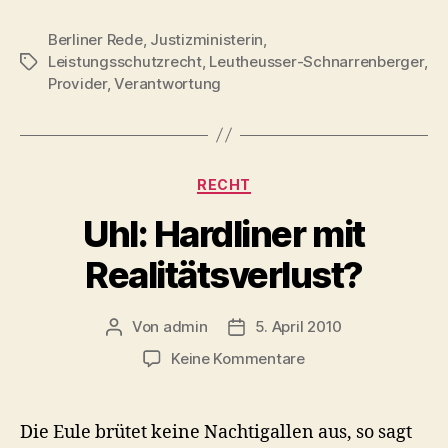
Berliner Rede
,
Justizministerin
,
Leistungsschutzrecht
,
Leutheusser-Schnarrenberger
,
Schlagwörter
Provider
,
Verantwortung
Kategorien
RECHT
Uhl: Hardliner mit
Realitätsverlust?
Von
admin
5. April 2010
Beitragsautor
Veröffentlichungsdatum
zu
Keine Kommentare
Uhl:
Hardliner
mit
Die Eule brütet keine Nachtigallen aus, so sagt
Realitätsverlust?