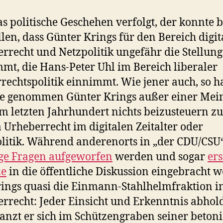
s politische Geschehen verfolgt, der konnte b
ellen, dass Günter Krings für den Bereich digit
rrecht und Netzpolitik ungefähr die Stellung
mt, die Hans-Peter Uhl im Bereich liberaler
rechtspolitik einnimmt. Wie jener auch, so h
e genommen Günter Krings außer einer Mei
m letzten Jahrhundert nichts beizusteuern z
Urheberrecht im digitalen Zeitalter oder
litik. Während anderenorts in „der CDU/CSU
ge Fragen aufgeworfen
werden und sogar
ers
ze
in die öffentliche Diskussion eingebracht 
rings quasi die Einmann-Stahlhelmfraktion 
rrecht: Jeder Einsicht und Erkenntnis abhold
anzt er sich im Schützengraben seiner beton