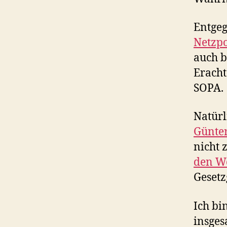
Entgeg
Netzpo
auch b
Eracht
SOPA.
Natürl
Günte
nicht 
den W
Gesetz
Ich bi
insges