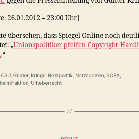
DU
gegen die Pressemitteilung von Günter Kri
e: 26.01.2012 – 23:00 Uhr]
tte übersehen, dass Spiegel Online noch deutl
et: „
Unionspolitiker pfeifen Copyright-Hardl
k
.“
,
CSU
,
Günter
,
Krings
,
Netzpolitik
,
Netzsperren
,
SOPA
,
rter
lhelmfraktion
,
Urheberrecht
Kategorien