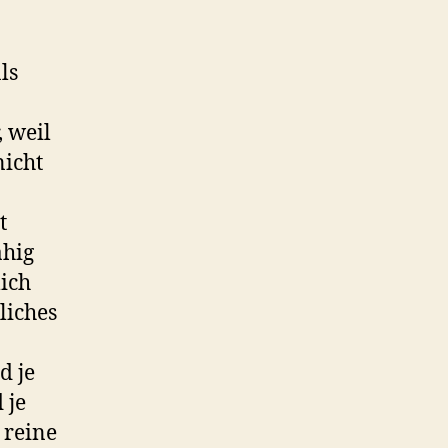
ls
, weil
nicht
t
ähig
lich
liches
d je
 je
 reine