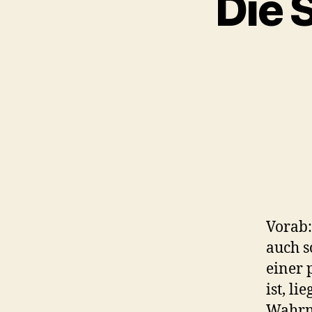
Die 
Vorab:
auch s
einer 
ist, l
Wahrn