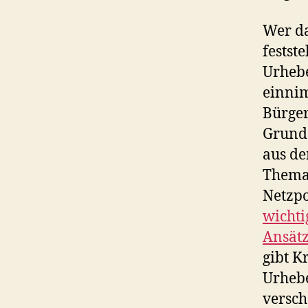
Wer da
festst
Urhebe
einnim
Bürger
Grund
aus de
Thema 
Netzpo
wichti
Ansät
gibt K
Urhebe
versch