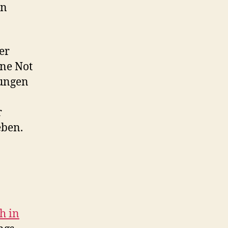
en
er
hne Not
ungen
r
eben.
h in