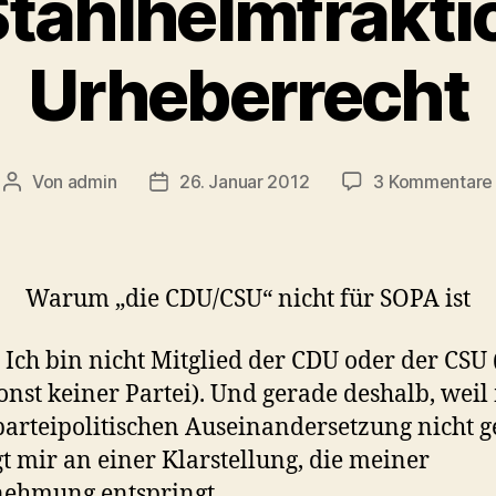
Stahlhelmfrakti
Urheberrecht
Von
admin
26. Januar 2012
3 Kommentare
Beitragsautor
Veröffentlichungsdatum
Warum „die CDU/CSU“ nicht für SOPA ist
 Ich bin nicht Mitglied der CDU oder der CSU
onst keiner Partei). Und gerade deshalb, weil
parteipolitischen Auseinandersetzung nicht g
iegt mir an einer Klarstellung, die meiner
ehmung entspringt.