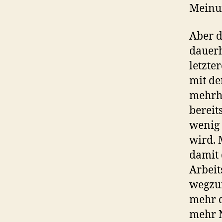
Meinu
Aber d
dauerh
letzte
mit de
mehrhe
bereit
wenig 
wird. 
damit 
Arbeit
wegzu
mehr d
mehr N