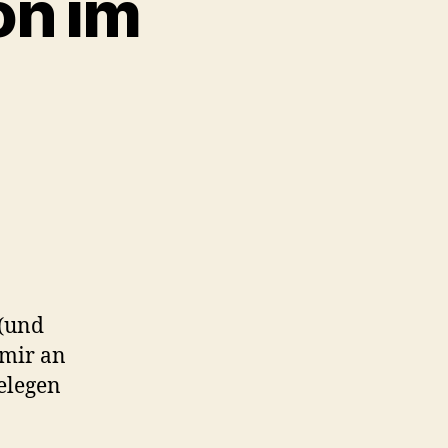
on im
zu
Die
Stahlhelmfraktion
im
Urheberrecht
 (und
 mir an
elegen