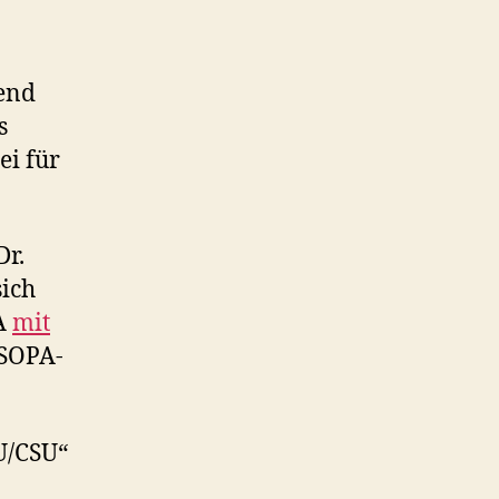
end
s
ei für
Dr.
sich
PA
mit
 SOPA-
DU/CSU“