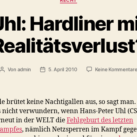
RECHT
hl: Hardliner m
Realitätsverlust
Von
admin
5. April 2010
Keine Kommentar
Beitragsautor
Veröffentlichungsdatum
le brütet keine Nachtigallen aus, so sagt man.
s nicht verwundern, wenn Hans-Peter Uhl (C
erneut in der WELT die
Fehlgeburt des letzten
ampfes
, nämlich Netzsperren im Kampf geg