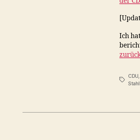
der C
[Updat
Ich ha
bericht
zurüc
CDU
Schlagwö
Stah