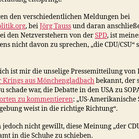
en den verschiedentlichen Meldungen bei
litik.org
, bei
Jörg Tauss
und daran anschließ
ei den Netzverstehern von der
SPD
, ist meine
ens nicht davon zu sprechen, „die CDU/CSU“ s
ich ist mir die unselige Pressemitteilung von 
r Krings aus Mönchengladbach
bekannt, der 
zu schade war, die Debatte in den USA zu SO
orten zu kommentieren
: „US-Amerikanische
gebung weist in die richtige Richtung“.
n jedoch nicht gewillt, diese Meinung „der C
amt in die Schuhe zu schieben.