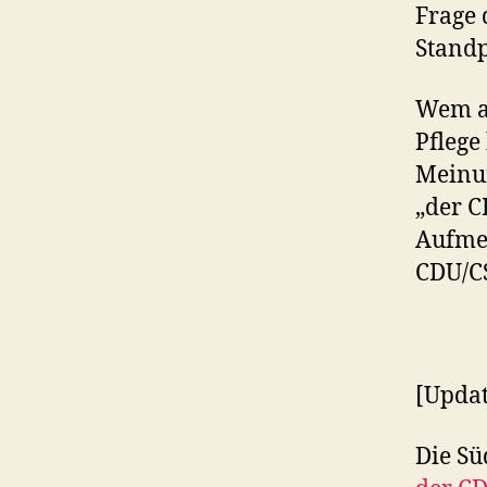
Frage 
Standp
Wem al
Pflege
Meinu
„der C
Aufmer
CDU/CS
[Updat
Die Sü