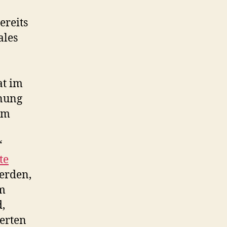
ereits
ales
at im
nung
um
“
te
werden,
im
,
ierten