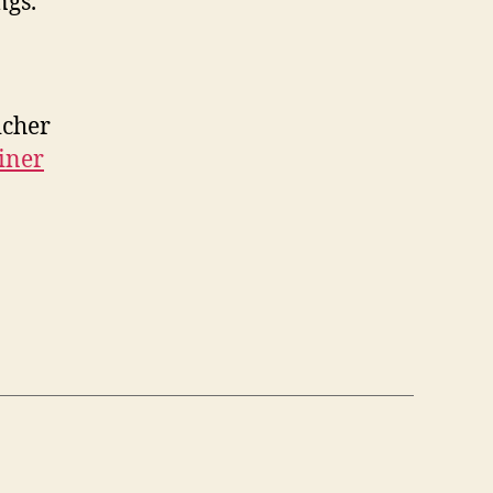
ngs.
icher
iner