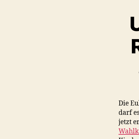
U
Die Eu
darf e
jetzt 
Wahlk