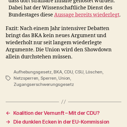
dass dort strafbare Inhalte gehostet würden.
Dabei hat der Wissenschaftliche Dienst des
Bundestages diese
Aussage bereits wiederlegt
.
Fazit: Nach einem Jahr intensiver Debatten
bringt das BKA kein neues Argument und
wiederholt nur seit langem wiederlegte
Argumente. Die Union wird den Showdown
allein durchstehen müssen.
Aufhebungsgesetz
,
BKA
,
CDU
,
CSU
,
Löschen
,
Netzsperren
,
Sperren
,
Union
,
Schlagwörter
Zugangserschwerungsgesetz
←
Koalition der Vernunft – Mit der CDU?
→
Die dunklen Ecken in der EU-Kommission