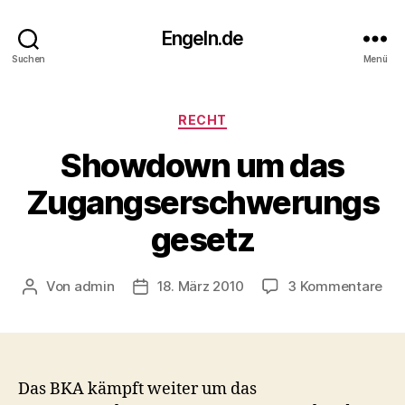
Engeln.de
Suchen
Menü
Kategorien
RECHT
Showdown um das
Zugangserschwerungs
gesetz
zu
Von
admin
18. März 2010
3 Kommentare
Beitragsautor
Veröffentlichungsdatum
Sh
um
da
Zug
Das BKA kämpft weiter um das