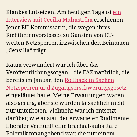
Vernunft
und
Blankes Entsetzen! Am heutigen Tage ist
ein
autoritäre
Interview mit Cecilia Malmström
erschienen.
Polemik
Jener EU-Kommissarin, die wegen ihres
Richtlinienvorstosses zu Gunsten von EU-
weiten Netzsperren inzwischen den Beinamen
„Censilia“ trägt.
Kaum verwundert war ich über das
Veröffentlichungsorgan – die FAZ natürlich, die
bereits im Januar, den
Rollback in Sachen
Netzsperren und Zugangserschwerungsgesetz
eingeläutet hatte. Meine Erwartungen waren
also gering, aber sie wurden tatsächlich nicht
nur unterboten. Vielmehr war ich entsetzt
darüber, wie anstatt der erwarteten Rudimente
liberaler Vernunft eine brachial-autoritäre
Polemik tonangebend war, die nur einem