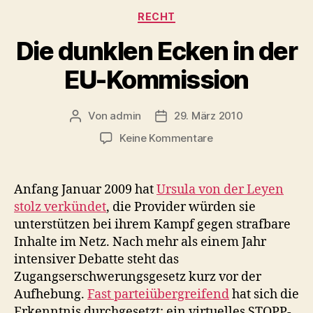
Kategorien
RECHT
Die dunklen Ecken in der
EU-Kommission
Von
admin
29. März 2010
Beitragsautor
Veröffentlichungsdatum
zu
Keine Kommentare
Die
dunklen
Ecken
Anfang Januar 2009 hat
Ursula von der Leyen
in
stolz verkündet
, die Provider würden sie
der
unterstützen bei ihrem Kampf gegen strafbare
EU-
Inhalte im Netz. Nach mehr als einem Jahr
Kommission
intensiver Debatte steht das
Zugangserschwerungsgesetz kurz vor der
Aufhebung.
Fast parteiübergreifend
hat sich die
Erkenntnis durchgesetzt: ein virtuelles STOPP-