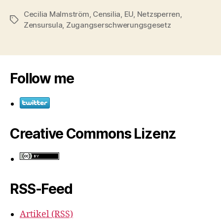
Cecilia Malmström
,
Censilia
,
EU
,
Netzsperren
,
Schlagwörter
Zensursula
,
Zugangserschwerungsgesetz
Follow me
Creative Commons Lizenz
RSS-Feed
Artikel (RSS)