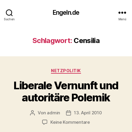
Engeln.de
Suchen
Menü
Schlagwort:
Censilia
Kategorien
NETZPOLITIK
Liberale Vernunft und
autoritäre Polemik
Von
admin
13. April 2010
Beitragsautor
Veröffentlichungsdatum
zu
Keine Kommentare
Liberale