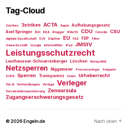
Tag-Cloud
ACTA
3strikes
Aufhebungsgesetz
2strikes
Apple
CDU
CSU
Axel Springer
BDI
BKA
Blogger
BVerfG
Censilia
EU
FDP
digitale Gesellschaft
DJV
Döpfner
FAZ
Filter
JMStV
Gewerkschaft
Google
Internetfilter
iPad
Leistungsschutzrecht
Leutheusser-Schnarrenberger
Löschen
Netzpolitik
Netzsperren
Niggemeier
Presseverleger
Snippets
Sperren
Urheberrecht
Transparenz
SOPA
Union
Verleger
Ver.di
Verhandlungen
Verlage
Zensursula
Vorratsdatenspeicherung
Zugangserschwerungsgesetz
© 2026
Engeln.de
Nach oben
↑