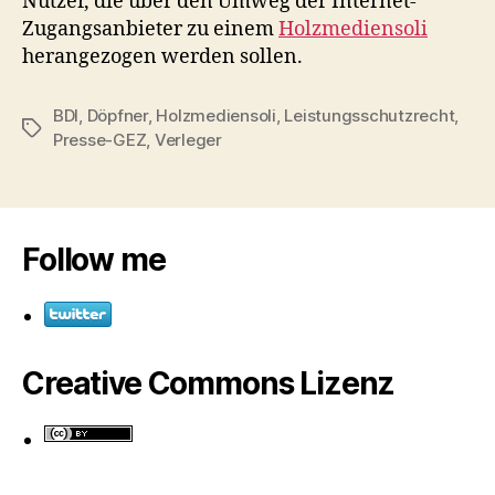
Nutzer, die über den Umweg der Internet-
Zugangsanbieter zu einem
Holzmediensoli
herangezogen werden sollen.
BDI
,
Döpfner
,
Holzmediensoli
,
Leistungsschutzrecht
,
Schlagwörter
Presse-GEZ
,
Verleger
Follow me
Creative Commons Lizenz