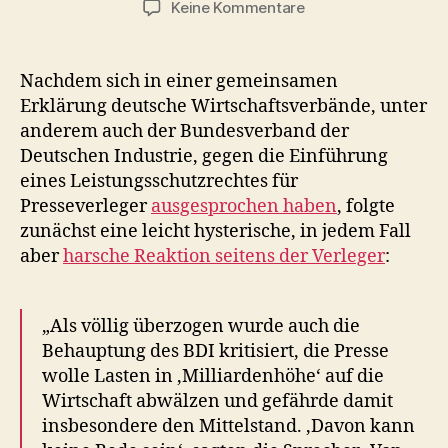
zu
Keine Kommentare
Leistungsschutzrec
–
nicht
Nachdem sich in einer gemeinsamen
nur
Erklärung deutsche Wirtschaftsverbände, unter
für
anderem auch der Bundesverband der
gewerbliche
Deutschen Industrie, gegen die Einführung
Nutzer
eines Leistungsschutzrechtes für
Presseverleger
ausgesprochen haben
, folgte
zunächst eine leicht hysterische, in jedem Fall
aber
harsche Reaktion seitens der Verleger
:
„Als völlig überzogen wurde auch die
Behauptung des BDI kritisiert, die Presse
wolle Lasten in ‚Milliardenhöhe‘ auf die
Wirtschaft abwälzen und gefährde damit
insbesondere den Mittelstand. ‚Davon kann