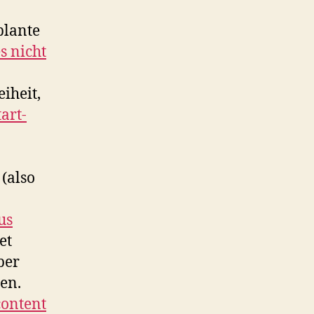
plante
s nicht
iheit,
art-
 (also
us
et
ber
ten.
content