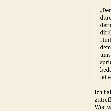
„Der
durc
der 
dire
Hint
dem 
ums 
spri
bede
leit
Ich ha
zutref
Wortwa