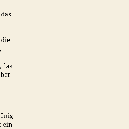
 das
 die
,
, das
aber
König
o ein