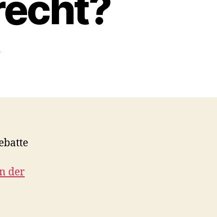
recht?
zu
r
Wer
siegt
im
Endgame
beim
Leistungsschutzrecht?
ebatte
n der