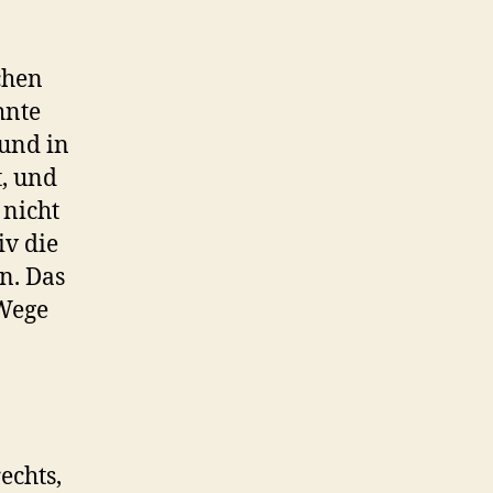
chen
hnte
 und in
t, und
 nicht
iv die
n. Das
 Wege
echts,