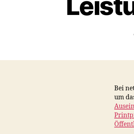
Leist
Bei ne
um das
Ausein
Printp
Öffent