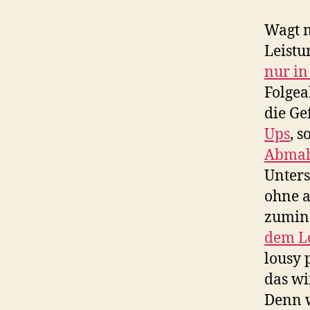
Wagt m
Leistu
nur in
Folgea
die Ge
Ups
, 
Abmahn
Unters
ohne a
zumind
dem Le
lousy 
das wi
Denn w