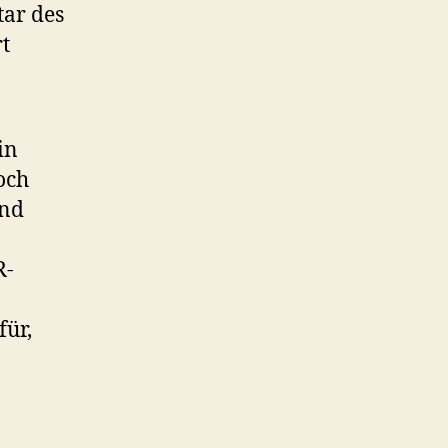
tar des
t
in
och
und
R-
für,