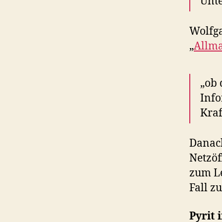
Unte
Wolfga
„
Allma
„ob 
Info
Kraf
Danach
Netzöf
zum Le
Fall z
Pyrit 