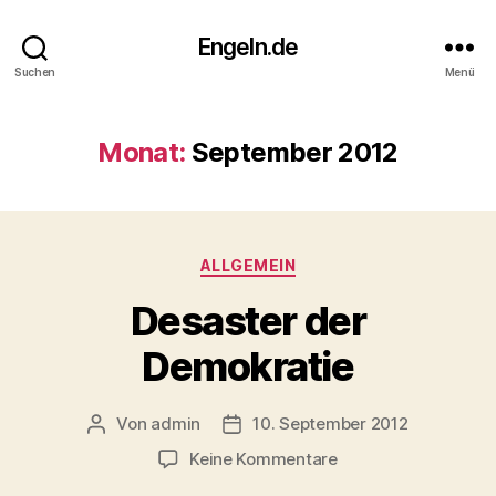
Engeln.de
Suchen
Menü
Monat:
September 2012
Kategorien
ALLGEMEIN
Desaster der
Demokratie
Von
admin
10. September 2012
Beitragsautor
Veröffentlichungsdatum
zu
Keine Kommentare
Desaster