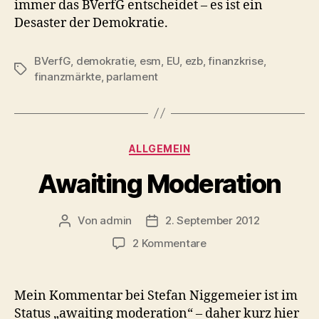
immer das BVerfG entscheidet – es ist ein
Desaster der Demokratie.
BVerfG
,
demokratie
,
esm
,
EU
,
ezb
,
finanzkrise
,
Schlagwörter
finanzmärkte
,
parlament
Kategorien
ALLGEMEIN
Awaiting Moderation
Von
admin
2. September 2012
Beitragsautor
Veröffentlichungsdatum
zu
2 Kommentare
Awaiting
Moderation
Mein Kommentar bei Stefan Niggemeier ist im
Status „awaiting moderation“ – daher kurz hier