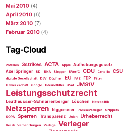
Mai 2010
(4)
April 2010
(6)
März 2010
(7)
Februar 2010
(4)
Tag-Cloud
ACTA
3strikes
Aufhebungsgesetz
2strikes
Apple
CDU
CSU
Axel Springer
BDI
BKA
Blogger
BVerfG
Censilia
EU
FDP
digitale Gesellschaft
DJV
Döpfner
FAZ
Filter
JMStV
Gewerkschaft
Google
Internetfilter
iPad
Leistungsschutzrecht
Leutheusser-Schnarrenberger
Löschen
Netzpolitik
Netzsperren
Niggemeier
Presseverleger
Snippets
Sperren
Urheberrecht
Transparenz
SOPA
Union
Verleger
Ver.di
Verhandlungen
Verlage