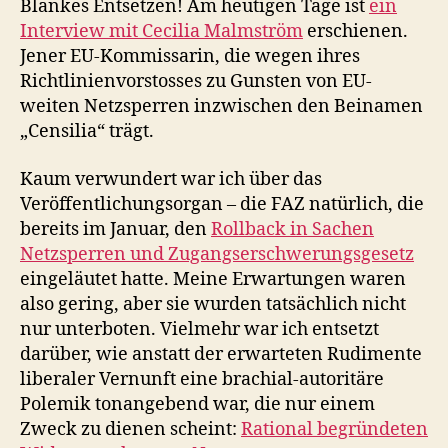
Blankes Entsetzen! Am heutigen Tage ist
ein
autoritäre
Interview mit Cecilia Malmström
erschienen.
Polemik
Jener EU-Kommissarin, die wegen ihres
Richtlinienvorstosses zu Gunsten von EU-
weiten Netzsperren inzwischen den Beinamen
„Censilia“ trägt.
Kaum verwundert war ich über das
Veröffentlichungsorgan – die FAZ natürlich, die
bereits im Januar, den
Rollback in Sachen
Netzsperren und Zugangserschwerungsgesetz
eingeläutet hatte. Meine Erwartungen waren
also gering, aber sie wurden tatsächlich nicht
nur unterboten. Vielmehr war ich entsetzt
darüber, wie anstatt der erwarteten Rudimente
liberaler Vernunft eine brachial-autoritäre
Polemik tonangebend war, die nur einem
Zweck zu dienen scheint:
Rational begründeten