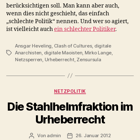
berücksichtigen soll. Man kann aber auch,
wenn dies nicht geschieht, das einfach
„schlechte Politik“ nennen. Und wer so agiert,
ist vielleicht auch
ein schlechter Politiker
.
Ansgar Heveling
,
Clash of Cultures
,
digitale
Anarchisten
,
digitale Maoisten
,
Mirko Lange
,
Schlagwörter
Netzsperren
,
Urheberrecht
,
Zensursula
Kategorien
NETZPOLITIK
Die Stahlhelmfraktion im
Urheberrecht
Von
admin
26. Januar 2012
Beitragsautor
Veröffentlichungsdatum