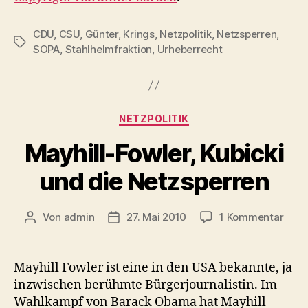
CDU
,
CSU
,
Günter
,
Krings
,
Netzpolitik
,
Netzsperren
,
Schlagwörter
SOPA
,
Stahlhelmfraktion
,
Urheberrecht
Kategorien
NETZPOLITIK
Mayhill-Fowler, Kubicki
und die Netzsperren
zu
Von
admin
27. Mai 2010
1 Kommentar
Beitragsautor
Veröffentlichungsdatum
Mayhi
Fowle
Kubic
Mayhill Fowler ist eine in den USA bekannte, ja
und
inzwischen berühmte Bürgerjournalistin. Im
die
Wahlkampf von Barack Obama hat Mayhill
Netz