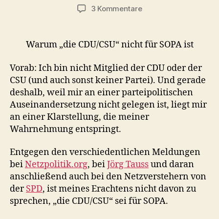
zu
3 Kommentare
Die
Stahlhelmfraktion
im
Warum „die CDU/CSU“ nicht für SOPA ist
Urheberrecht
Vorab: Ich bin nicht Mitglied der CDU oder der
CSU (und auch sonst keiner Partei). Und gerade
deshalb, weil mir an einer parteipolitischen
Auseinandersetzung nicht gelegen ist, liegt mir
an einer Klarstellung, die meiner
Wahrnehmung entspringt.
Entgegen den verschiedentlichen Meldungen
bei
Netzpolitik.org
, bei
Jörg Tauss
und daran
anschließend auch bei den Netzverstehern von
der
SPD
, ist meines Erachtens nicht davon zu
sprechen, „die CDU/CSU“ sei für SOPA.