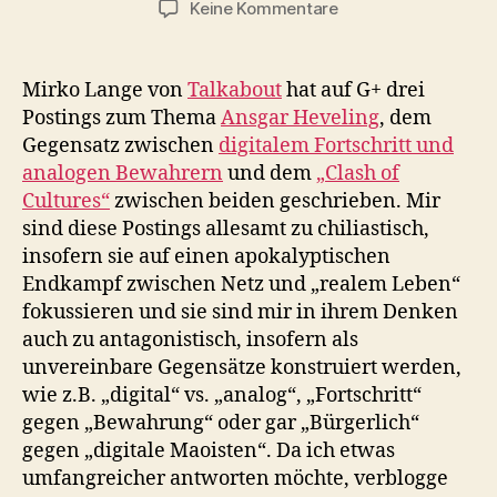
zu
Keine Kommentare
Mirko
Lange,
Ansgar
Mirko Lange von
Talkabout
hat auf G+ drei
Heveling
Postings zum Thema
Ansgar Heveling
, dem
und
Gegensatz zwischen
digitalem Fortschritt und
der
analogen Bewahrern
und dem
„Clash of
Clash
Cultures“
zwischen beiden geschrieben. Mir
of
sind diese Postings allesamt zu chiliastisch,
Cultures
insofern sie auf einen apokalyptischen
Endkampf zwischen Netz und „realem Leben“
fokussieren und sie sind mir in ihrem Denken
auch zu antagonistisch, insofern als
unvereinbare Gegensätze konstruiert werden,
wie z.B. „digital“ vs. „analog“, „Fortschritt“
gegen „Bewahrung“ oder gar „Bürgerlich“
gegen „digitale Maoisten“. Da ich etwas
umfangreicher antworten möchte, verblogge