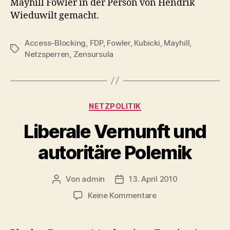
Mayhill Fowler in der Person von Hendrik
Wieduwilt gemacht.
Access-Blocking
,
FDP
,
Fowler
,
Kubicki
,
Mayhill
,
Schlagwörter
Netzsperren
,
Zensursula
Kategorien
NETZPOLITIK
Liberale Vernunft und
autoritäre Polemik
Von
admin
13. April 2010
Beitragsautor
Veröffentlichungsdatum
zu
Keine Kommentare
Liberale
Vernunft
und