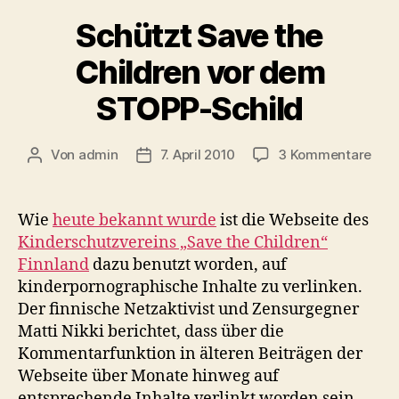
Schützt Save the
Children vor dem
STOPP-Schild
zu
Von
admin
7. April 2010
3 Kommentare
Beitragsautor
Veröffentlichungsdatum
Schü
Sav
the
Wie
heute bekannt wurde
ist die Webseite des
Chil
Kinderschutzvereins „Save the Children“
vor
Finnland
dazu benutzt worden, auf
de
kinderpornographische Inhalte zu verlinken.
STO
Der finnische Netzaktivist und Zensurgegner
Schi
Matti Nikki berichtet, dass über die
Kommentarfunktion in älteren Beiträgen der
Webseite über Monate hinweg auf
entsprechende Inhalte verlinkt worden sein