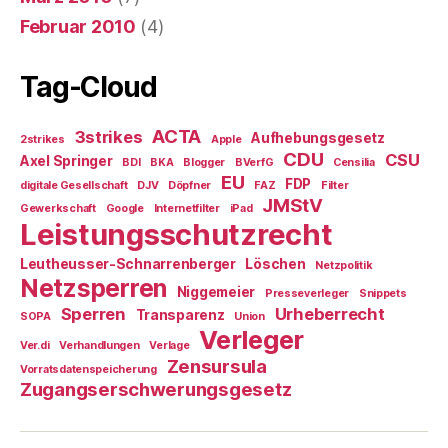
Februar 2010
(4)
Tag-Cloud
ACTA
3strikes
Aufhebungsgesetz
2strikes
Apple
CDU
CSU
Axel Springer
BDI
BKA
Blogger
BVerfG
Censilia
EU
FDP
digitale Gesellschaft
DJV
Döpfner
FAZ
Filter
JMStV
Gewerkschaft
Google
Internetfilter
iPad
Leistungsschutzrecht
Leutheusser-Schnarrenberger
Löschen
Netzpolitik
Netzsperren
Niggemeier
Presseverleger
Snippets
Sperren
Urheberrecht
Transparenz
SOPA
Union
Verleger
Ver.di
Verhandlungen
Verlage
Zensursula
Vorratsdatenspeicherung
Zugangserschwerungsgesetz