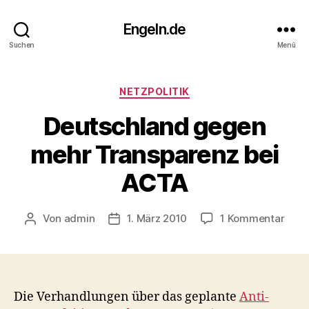
Engeln.de
Suchen
Menü
Kategorien
NETZPOLITIK
Deutschland gegen
mehr Transparenz bei
ACTA
zu
Von
admin
1. März 2010
1 Kommentar
Beitragsautor
Veröffentlichungsdatum
Deut
geg
meh
Tran
bei
Die Verhandlungen über das geplante
Anti-
ACT