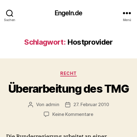
Engeln.de
Suchen
Menü
Schlagwort:
Hostprovider
Kategorien
RECHT
Überarbeitung des TMG
Von
admin
27. Februar 2010
Beitragsautor
Veröffentlichungsdatum
zu
Keine Kommentare
Überarbeitung
des
TMG
Die Bundesregierung arbeitet an einer