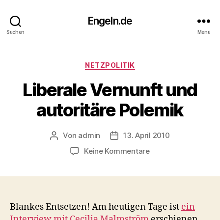
Engeln.de
Suchen
Menü
Kategorien
NETZPOLITIK
Liberale Vernunft und
autoritäre Polemik
Von
admin
13. April 2010
Beitragsautor
Veröffentlichungsdatum
zu
Keine Kommentare
Liberale
Vernunft
und
autoritäre
Polemik
Blankes Entsetzen! Am heutigen Tage ist
ein
Interview mit Cecilia Malmström
erschienen.