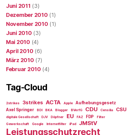
Juni 2011
(3)
Dezember 2010
(1)
November 2010
(1)
Juni 2010
(3)
Mai 2010
(4)
April 2010
(6)
März 2010
(7)
Februar 2010
(4)
Tag-Cloud
ACTA
3strikes
Aufhebungsgesetz
2strikes
Apple
CDU
CSU
Axel Springer
BDI
BKA
Blogger
BVerfG
Censilia
EU
FDP
digitale Gesellschaft
DJV
Döpfner
FAZ
Filter
JMStV
Gewerkschaft
Google
Internetfilter
iPad
Leistungsschutzrecht