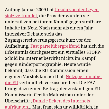
dunklen
Ecken
Anfang Januar 2009 hat
Ursula von der Leyen
in
stolz verkündet
, die Provider würden sie
der
unterstützen bei ihrem Kampf gegen strafbare
EU-
Inhalte im Netz. Nach mehr als einem Jahr
Kommission
intensiver Debatte steht das
Zugangserschwerungsgesetz kurz vor der
Aufhebung.
Fast parteiübergreifend
hat sich die
Erkenntnis durchgesetzt: ein virtuelles STOPP-
Schild im Internet bewirkt nichts im Kampf
gegen Kinderpornographie. Heute wurde
bekannt, dass die EU-Kommission einen
eigenen Vorstoß lanciert hat,
Netzsperren über
die EU
verbindlich vorzuschreiben. Die FAZ
bringt dazu einen Beitrag der zuständigen EU-
Kommissarin Cecilia Malmström unter der
Überschrift: „
Dunkle Ecken des Internets
aufräumen
„. Man fragt sich unwillkürlich, in