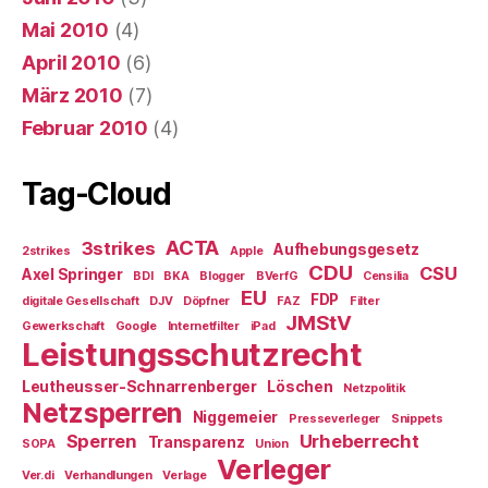
Mai 2010
(4)
April 2010
(6)
März 2010
(7)
Februar 2010
(4)
Tag-Cloud
ACTA
3strikes
Aufhebungsgesetz
2strikes
Apple
CDU
CSU
Axel Springer
BDI
BKA
Blogger
BVerfG
Censilia
EU
FDP
digitale Gesellschaft
DJV
Döpfner
FAZ
Filter
JMStV
Gewerkschaft
Google
Internetfilter
iPad
Leistungsschutzrecht
Leutheusser-Schnarrenberger
Löschen
Netzpolitik
Netzsperren
Niggemeier
Presseverleger
Snippets
Sperren
Urheberrecht
Transparenz
SOPA
Union
Verleger
Ver.di
Verhandlungen
Verlage