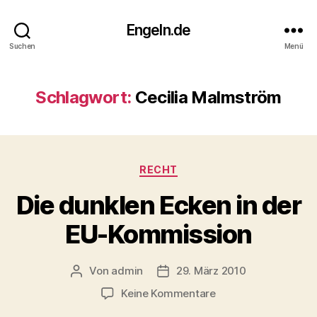
Engeln.de
Suchen
Menü
Schlagwort:
Cecilia Malmström
Kategorien
RECHT
Die dunklen Ecken in der
EU-Kommission
Von
admin
29. März 2010
Beitragsautor
Veröffentlichungsdatum
zu
Keine Kommentare
Die