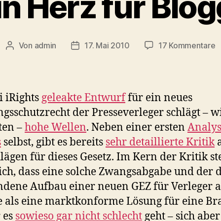
in Herz für Blog
z
Von
admin
17. Mai 2010
17 Kommentare
Beitragsautor
Veröffentlichungsdatum
K
H
f
B
i iRights
geleakte Entwurf
für ein neues
ngsschutzrecht der Presseverleger schlägt – w
ten –
hohe Wellen
. Neben einer ersten
Analys
s
selbst, gibt es bereits
sehr detaillierte Kritik
a
lägen für dieses Gesetz. Im Kern der Kritik st
ich, dass eine solche Zwangsabgabe und der 
dene Aufbau einer neuen GEZ für Verleger a
 als eine marktkonforme Lösung für eine Br
r es
sowieso gar nicht schlecht
geht – sich aber