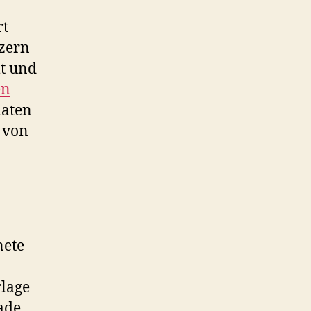
rt
nzern
lt und
en
naten
 von
nete
rlage
ade