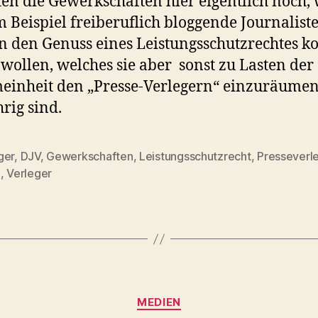
ten die Gewerkschaften hier eigentlich noch,
m Beispiel freiberuflich bloggende Journalist
in den Genuss eines Leistungsschutzrechtes
 wollen, welches sie aber sonst zu Lasten der
einheit den „Presse-Verlegern“ einzuräume
hrig sind.
ger
,
DJV
,
Gewerkschaften
,
Leistungsschutzrecht
,
Presseverl
rter
i
,
Verleger
Kategorien
MEDIEN