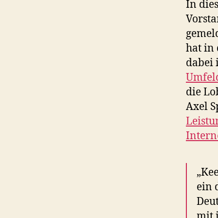
In die
Vorsta
gemeld
hat in
dabei
Umfel
die Lo
Axel S
Leistu
Intern
„Kee
ein 
Deut
mit 