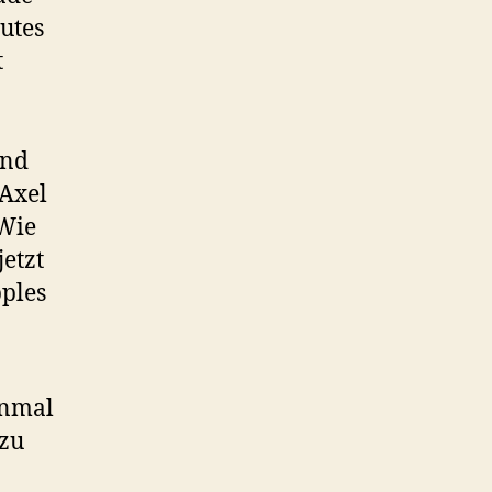
utes
t
und
 Axel
 Wie
jetzt
ples
inmal
 zu