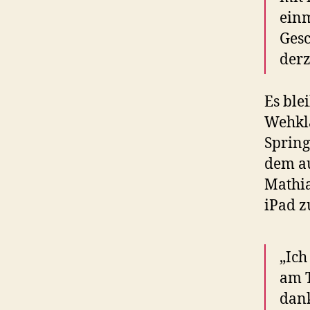
einm
Gesc
derz
Es ble
Wehkla
Spring
dem au
Mathi
iPad z
„Ich
am T
dank