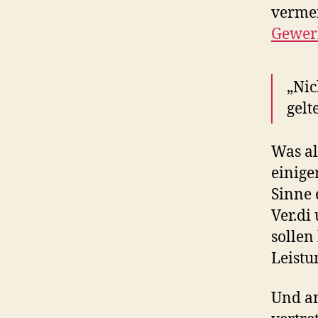
verme
Gewer
„Nic
gelt
Was al
einige
Sinne 
Ver.di
sollen
Leistu
Und an