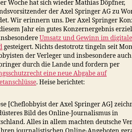
ser Woche hat sich wieder Mathias Döpfner,
ndsvorsitzender der Axel Springer AG zu Wo
et. Wir erinnern uns. Der Axel Springer Ko
 diesem Jahr ein gutes Konzernergebnis erzie
 insbesondere
Umsatz und Gewinn im digital
d
gesteigert. Nichts destotrotz tingeln seit Mo
bbyisten der Verleger und insbesondere auch
pringer durch die Lande und fordern per
ngsschutzrecht eine neue Abgabe auf
etanschlüsse
. Heise berichtet:
se [Cheflobbyist der Axel Springer AG] zeich
düsteres Bild des Online-Journalismus in
schland. Alles in allem machten deutsche Ve
ihren journalistischen Online-Angeboten ger