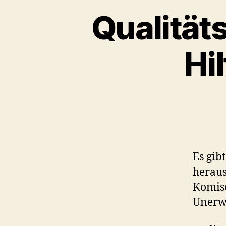
Qualität
Hi
Es gib
heraus
Komisc
Unerwa