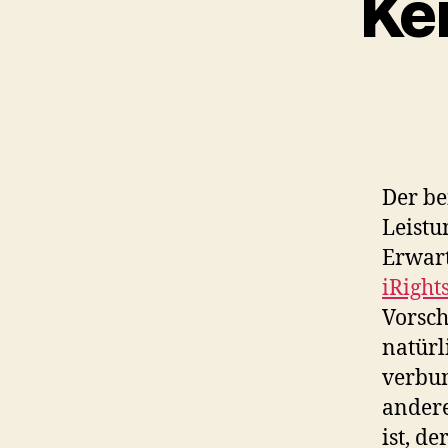
Ke
Der be
Leistu
Erwar
iRight
Vorsch
natürl
verbun
andere
ist, de