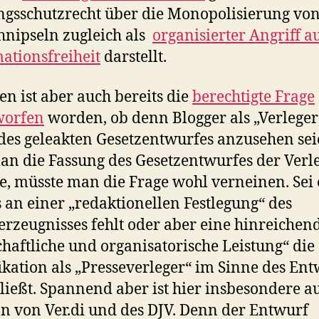
ngsschutzrecht über die Monopolisierung vo
hnipseln zugleich als
organisierter Angriff au
ationsfreiheit
darstellt.
n ist aber auch bereits die
berechtigte Frage
worfen
worden, ob denn Blogger als „Verleger
des geleakten Gesetzentwurfes anzusehen sei
an die Fassung des Gesetzentwurfes der Verl
, müsste man die Frage wohl verneinen. Sei 
s an einer „redaktionellen Festlegung“ des
erzeugnisses fehlt oder aber eine hinreichen
chaftliche und organisatorische Leistung“ die
ikation als „Presseverleger“ im Sinne des Ent
ließt. Spannend aber ist hier insbesondere a
on von Ver.di und des DJV. Denn der Entwurf