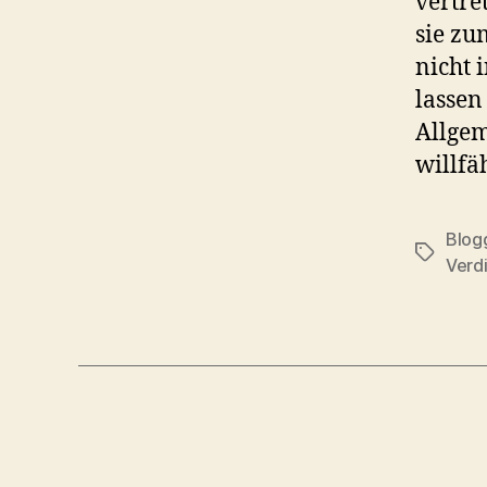
vertre
sie zu
nicht 
lassen
Allgem
willfä
Blog
Schlagwö
Verd