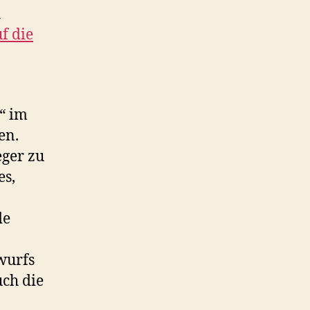
n
f die
“ im
en.
eger zu
es,
de
wurfs
uch die