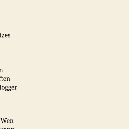
tzes
en
ften
logger
. Wen