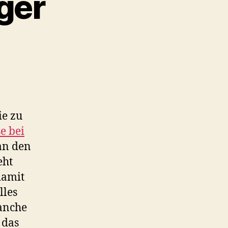
ger
u
ein
erz
ür
logger
ie zu
e bei
n den
eht
damit
lles
anche
 das