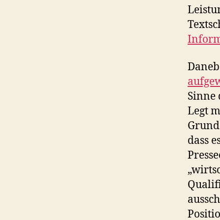
Leistu
Textsc
Inform
Danebe
aufge
Sinne 
Legt m
Grunde
dass e
Presse
„wirts
Qualif
aussch
Positi