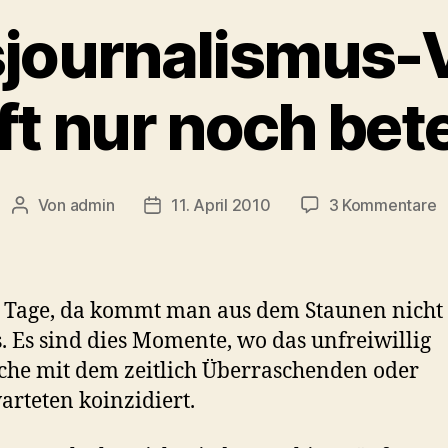
sjournalismus-V
lft nur noch bet
z
Von
admin
11. April 2010
3 Kommentare
Beitragsautor
Veröffentlichungsdatum
Q
V
–
Hi
t Tage, da kommt man aus dem Staunen nicht
n
. Es sind dies Momente, wo das unfreiwillig
n
he mit dem zeitlich Überraschenden oder
b
rteten koinzidiert.