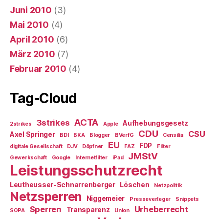
Juni 2010
(3)
Mai 2010
(4)
April 2010
(6)
März 2010
(7)
Februar 2010
(4)
Tag-Cloud
ACTA
3strikes
Aufhebungsgesetz
2strikes
Apple
CDU
CSU
Axel Springer
BDI
BKA
Blogger
BVerfG
Censilia
EU
FDP
digitale Gesellschaft
DJV
Döpfner
FAZ
Filter
JMStV
Gewerkschaft
Google
Internetfilter
iPad
Leistungsschutzrecht
Leutheusser-Schnarrenberger
Löschen
Netzpolitik
Netzsperren
Niggemeier
Presseverleger
Snippets
Sperren
Urheberrecht
Transparenz
SOPA
Union