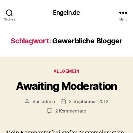
Engeln.de
Suchen
Menü
Schlagwort:
Gewerbliche Blogger
Kategorien
ALLGEMEIN
Awaiting Moderation
Von
admin
2. September 2012
Beitragsautor
Veröffentlichungsdatum
zu
2 Kommentare
Awaiting
Moderation
Mein Kommentar bei Stefan Niggemeier ist im