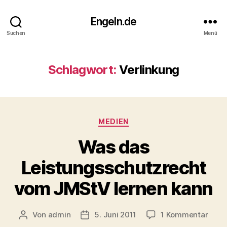
Engeln.de
Suchen
Menü
Schlagwort:
Verlinkung
Kategorien
MEDIEN
Was das
Leistungsschutzrecht
vom JMStV lernen kann
zu
Von
admin
5. Juni 2011
1 Kommentar
Beitragsautor
Veröffentlichungsdatum
Was