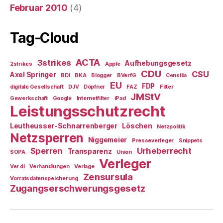
Februar 2010
(4)
Tag-Cloud
ACTA
3strikes
Aufhebungsgesetz
2strikes
Apple
CDU
CSU
Axel Springer
BDI
BKA
Blogger
BVerfG
Censilia
EU
FDP
digitale Gesellschaft
DJV
Döpfner
FAZ
Filter
JMStV
Gewerkschaft
Google
Internetfilter
iPad
Leistungsschutzrecht
Leutheusser-Schnarrenberger
Löschen
Netzpolitik
Netzsperren
Niggemeier
Presseverleger
Snippets
Sperren
Urheberrecht
Transparenz
SOPA
Union
Verleger
Ver.di
Verhandlungen
Verlage
Zensursula
Vorratsdatenspeicherung
Zugangserschwerungsgesetz