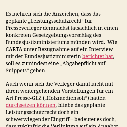
das
Leist
Es mehren sich die Anzeichen, dass das
vom
geplante „Leistungsschutzrecht“ für
JMSt
Presseverleger demnächst tatsächlich in einen
lerne
konkreten Gesetzgebungsvorschlag des
kann
Bundesjustizministeriums münden wird. Wie
CARTA unter Bezugnahme auf ein Interview
mit der Bundesjustizministerin
berichtet hat
,
soll es zumindest eine „Abgabepflicht auf
Snippets“ geben.
Auch wenn sich die Verleger damit nicht mit
ihren weitergehenden Vorstellungen für ein
Art Presse-GEZ („Holzmediensoli“) hätten
durchsetzen können
, bliebe das geplante
Leistungsschutzrecht doch ein
schwerwiegender Eingriff – bedeutet es doch,
dass zukünftig die Verlinkung auf ein Angebot