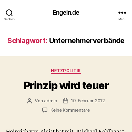
Engeln.de
Suchen
Menü
Schlagwort:
Unternehmerverbände
Kategorien
NETZPOLITIK
Prinzip wird teuer
Von
admin
19. Februar 2012
Beitragsautor
Veröffentlichungsdatum
zu
Keine Kommentare
Prinzip
wird
teuer
Heinrich von Kleist hat mit „Michael Kohlhaas“