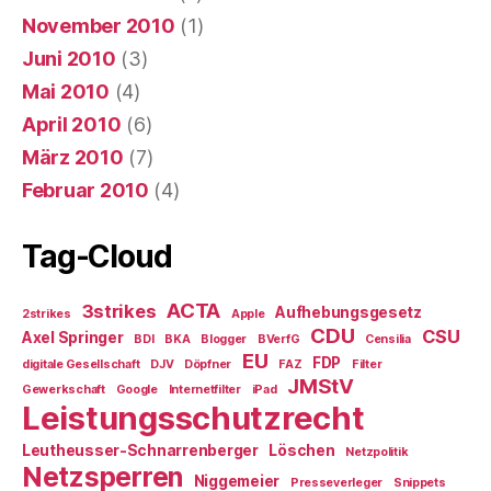
November 2010
(1)
Juni 2010
(3)
Mai 2010
(4)
April 2010
(6)
März 2010
(7)
Februar 2010
(4)
Tag-Cloud
ACTA
3strikes
Aufhebungsgesetz
2strikes
Apple
CDU
CSU
Axel Springer
BDI
BKA
Blogger
BVerfG
Censilia
EU
FDP
digitale Gesellschaft
DJV
Döpfner
FAZ
Filter
JMStV
Gewerkschaft
Google
Internetfilter
iPad
Leistungsschutzrecht
Leutheusser-Schnarrenberger
Löschen
Netzpolitik
Netzsperren
Niggemeier
Presseverleger
Snippets