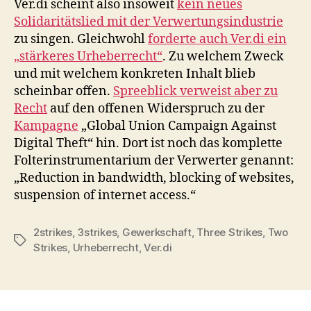
Ver.di scheint also insoweit
kein neues
Solidaritätslied mit der Verwertungsindustrie
zu singen. Gleichwohl
forderte auch Ver.di ein
„stärkeres Urheberrecht“
. Zu welchem Zweck
und mit welchem konkreten Inhalt blieb
scheinbar offen.
Spreeblick verweist aber zu
Recht
auf den offenen Widerspruch zu der
Kampagne
„Global Union Campaign Against
Digital Theft“ hin. Dort ist noch das komplette
Folterinstrumentarium der Verwerter genannt:
„Reduction in bandwidth, blocking of websites,
suspension of internet access.“
2strikes
,
3strikes
,
Gewerkschaft
,
Three Strikes
,
Two
Schlagwörter
Strikes
,
Urheberrecht
,
Ver.di