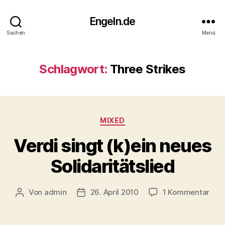
Engeln.de
Suchen
Menü
Schlagwort:
Three Strikes
Kategorien
MIXED
Verdi singt (k)ein neues
Solidaritätslied
zu
Von
admin
26. April 2010
1 Kommentar
Beitragsautor
Veröffentlichungsdatum
Verd
sing
(k)e