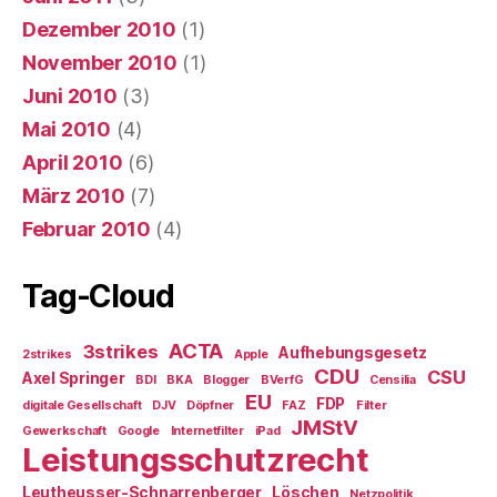
Dezember 2010
(1)
November 2010
(1)
Juni 2010
(3)
Mai 2010
(4)
April 2010
(6)
März 2010
(7)
Februar 2010
(4)
Tag-Cloud
ACTA
3strikes
Aufhebungsgesetz
2strikes
Apple
CDU
CSU
Axel Springer
BDI
BKA
Blogger
BVerfG
Censilia
EU
FDP
digitale Gesellschaft
DJV
Döpfner
FAZ
Filter
JMStV
Gewerkschaft
Google
Internetfilter
iPad
Leistungsschutzrecht
Leutheusser-Schnarrenberger
Löschen
Netzpolitik