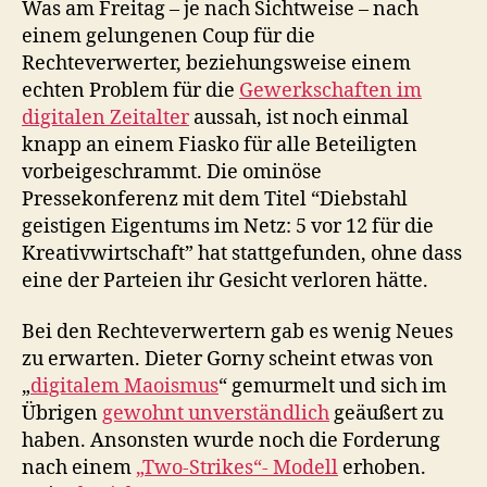
Was am Freitag – je nach Sichtweise – nach
neu
einem gelungenen Coup für die
Soli
Rechteverwerter, beziehungsweise einem
echten Problem für die
Gewerkschaften im
digitalen Zeitalter
aussah, ist noch einmal
knapp an einem Fiasko für alle Beteiligten
vorbeigeschrammt. Die ominöse
Pressekonferenz mit dem Titel “Diebstahl
geistigen Eigentums im Netz: 5 vor 12 für die
Kreativwirtschaft” hat stattgefunden, ohne dass
eine der Parteien ihr Gesicht verloren hätte.
Bei den Rechteverwertern gab es wenig Neues
zu erwarten. Dieter Gorny scheint etwas von
„
digitalem Maoismus
“ gemurmelt und sich im
Übrigen
gewohnt unverständlich
geäußert zu
haben. Ansonsten wurde noch die Forderung
nach einem
„Two-S
tr
ikes“- Modell
erhoben.