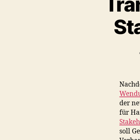
Tra
St
Nachd
Wend
der ne
für Ha
Stakeh
soll G