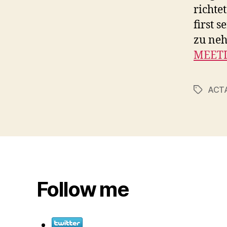
richte
first s
zu ne
MEETI
ACT
Schlagwö
Follow me