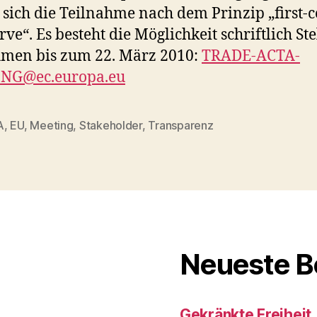
t sich die Teilnahme nach dem Prinzip
„first-
erve“.
Es besteht die Möglichkeit schriftlich St
hmen bis zum
22. März 2010:
TRADE-ACTA-
NG@ec.europa.eu
A
,
EU
,
Meeting
,
Stakeholder
,
Transparenz
rter
Neueste B
Gekränkte Freiheit