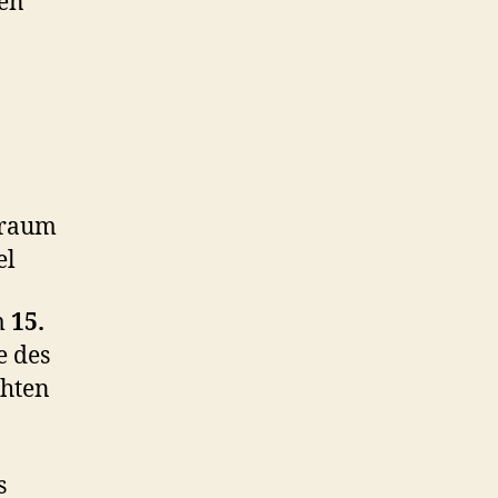
en
sraum
el
m
15.
e des
chten
s