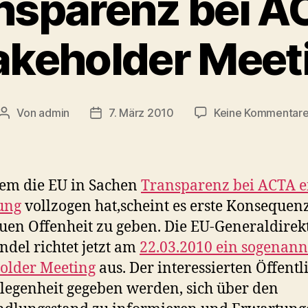
nsparenz bei A
akeholder Meet
Von
admin
7. März 2010
Keine Kommentar
Beitragsautor
Veröffentlichungsdatum
em die EU in Sachen
Transparenz bei ACTA e
ung
vollzogen hat,scheint es erste Konsequen
uen Offenheit zu geben. Die EU-Generaldirek
ndel richtet jetzt am
22.03.2010 ein sogenann
older Meeting
aus. Der interessierten Öffentl
elegenheit gegeben werden, sich über den