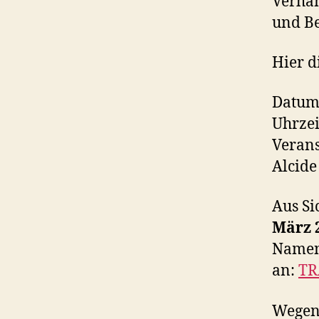
Verha
und Be
Hier di
Datum
Uhrzei
Veran
Alcide
Aus Si
März 
Namens
an:
TR
Wegen