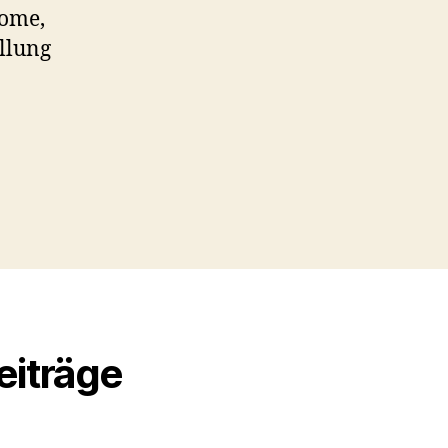
come,
ellung
eiträge