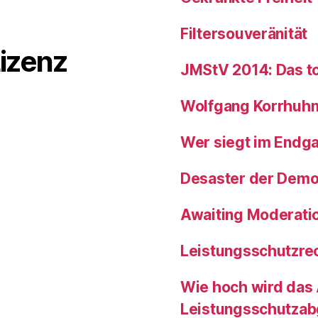
Filtersouveränität
izenz
JMStV 2014: Das to
Wolfgang Korrhuhn i
Wer siegt im Endg
Desaster der Demo
Awaiting Moderati
Leistungsschutzrech
Wie hoch wird das
Leistungsschutza