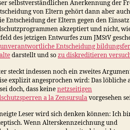
ser selbstverständlichen Anerkennung der Fr
tscheidung von Eltern gehört dann aber auch
e Entscheidung der Eltern gegen den Einsatz
schutzprogrammen akzeptiert und nicht, wie
feld des jetzigen Entwurfes zum JMStV gesc
unverantwortliche Entscheidung bildungsfe
alte
darstellt und so
zu diskreditieren versuc
er steckt indessen noch ein zweites Argument
ise explizit angesprochen wird: Das löbliche
sei doch, dass keine
netzseitigen
schutzsperren a la Zensursula
vorgesehen se
neigte Leser wird sich denken können: Ich b
keptisch. Wenn Alterskennzeichnung und