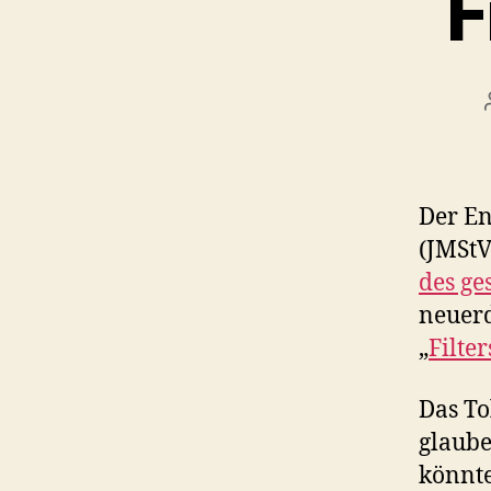
F
Der En
(JMStV
des ge
neuerd
„
Filte
Das To
glaube
könnte