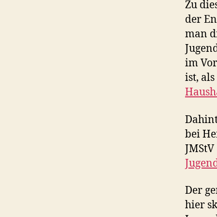
Zu die
der En
man di
Jugend
im Vor
ist, als
Haush
Dahint
bei He
JMStV 
Jugend
Der ge
hier s