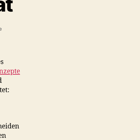
ät
zu
e
Filtersouveränität
es
nzepte
d
et:
cheiden
en