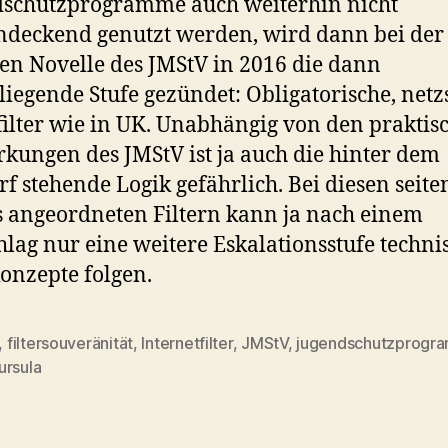
dschutzprogramme auch weiterhin nicht
ndeckend genutzt werden, wird dann bei der
en Novelle des JMStV in 2016 die dann
liegende Stufe gezündet: Obligatorische, netzs
ilter wie in UK. Unabhängig von den praktis
kungen des JMStV ist ja auch die hinter dem
f stehende Logik gefährlich. Bei diesen seite
s angeordneten Filtern kann ja nach einem
hlag nur eine weitere Eskalationsstufe techni
konzepte folgen.
,
filtersouveränität
,
Internetfilter
,
JMStV
,
jugendschutzprogr
rter
ursula