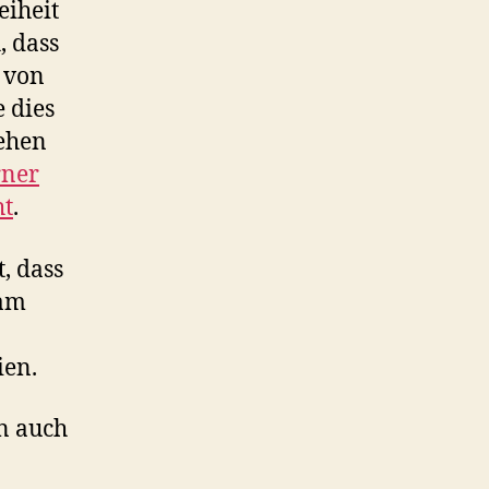
eiheit
, dass
 von
 dies
hehen
rner
ht
.
, dass
 am
ien.
in auch