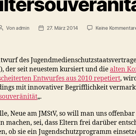
iltersouveränit
Von
admin
27. März 2014
Keine Kommentar
Beitragsautor
Veröffentlichungsdatum
twurf des Jugendmedienschutzstaatsvertrag
), der seit neuestem kursiert und die
alten Ko
scheiterten Entwurfes aus 2010 repetiert
, wir
ings mit innovativer Begrifflichkeit vermarkt
rsouveränität
„.
lle, Neue am JMStV, so will man uns offenbar
n machen, sei, dass Eltern frei darüber ents
n, ob sie ein Jugendschutzprogramm einsetz