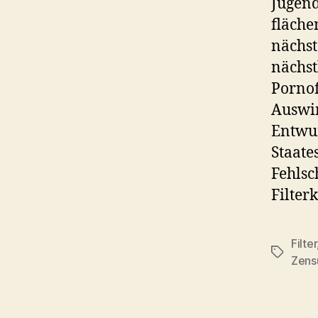
Jugen
fläche
nächst
nächst
Pornof
Auswir
Entwur
Staate
Fehlsc
Filter
Filter
Schlagwö
Zens