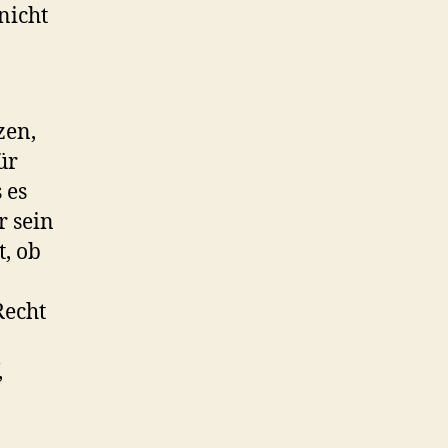
nicht
zen,
ür
 es
r sein
t, ob
Recht
,