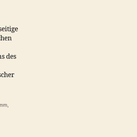
eitige
chen
ns des
scher
amm
,