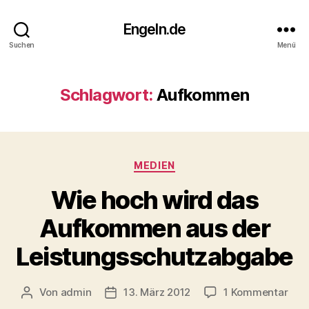
Engeln.de
Suchen
Menü
Schlagwort:
Aufkommen
Kategorien
MEDIEN
Wie hoch wird das
Aufkommen aus der
Leistungsschutzabgabe
zu
Von
admin
13. März 2012
1 Kommentar
Beitragsautor
Veröffentlichungsdatum
Wie