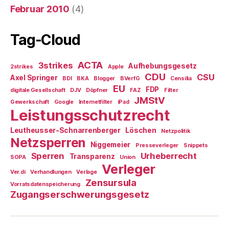
Februar 2010
(4)
Tag-Cloud
ACTA
3strikes
Aufhebungsgesetz
2strikes
Apple
CDU
CSU
Axel Springer
BDI
BKA
Blogger
BVerfG
Censilia
EU
FDP
digitale Gesellschaft
DJV
Döpfner
FAZ
Filter
JMStV
Gewerkschaft
Google
Internetfilter
iPad
Leistungsschutzrecht
Leutheusser-Schnarrenberger
Löschen
Netzpolitik
Netzsperren
Niggemeier
Presseverleger
Snippets
Sperren
Urheberrecht
Transparenz
SOPA
Union
Verleger
Ver.di
Verhandlungen
Verlage
Zensursula
Vorratsdatenspeicherung
Zugangserschwerungsgesetz