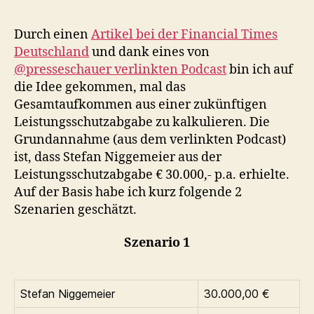
hoc
wird
Durch einen
Artikel bei der Financial Times
das
Deutschland
und dank eines von
Auf
@presseschauer verlinkten Podcast
bin ich auf
aus
die Idee gekommen, mal das
der
Gesamtaufkommen aus einer zukünftigen
Lei
Leistungsschutzabgabe zu kalkulieren. Die
Grundannahme (aus dem verlinkten Podcast)
ist, dass Stefan Niggemeier aus der
Leistungsschutzabgabe € 30.000,- p.a. erhielte.
Auf der Basis habe ich kurz folgende 2
Szenarien geschätzt.
Szenario 1
Stefan Niggemeier
30.000,00 €